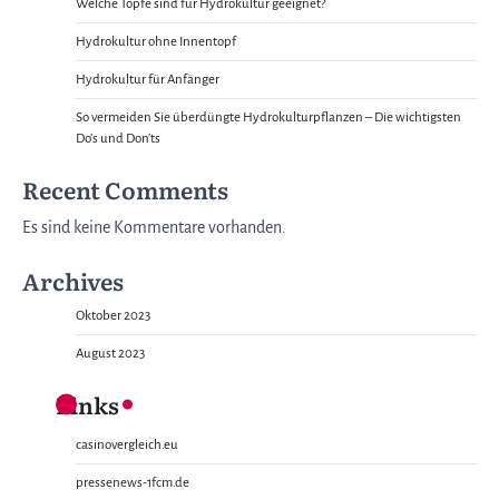
Welche Töpfe sind für Hydrokultur geeignet?
Hydrokultur ohne Innentopf
Hydrokultur für Anfänger
So vermeiden Sie überdüngte Hydrokulturpflanzen – Die wichtigsten
Do’s und Don’ts
Recent Comments
Es sind keine Kommentare vorhanden.
Archives
Oktober 2023
August 2023
Links
casinovergleich.eu
pressenews-1fcm.de