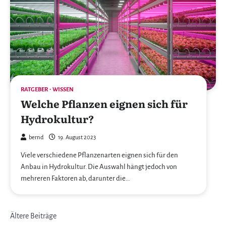
RATGEBER
WISSEN
Welche Pflanzen eignen sich für
Hydrokultur?
bernd
19. August 2023
Viele verschiedene Pflanzenarten eignen sich für den
Anbau in Hydrokultur. Die Auswahl hängt jedoch von
mehreren Faktoren ab, darunter die…
Beitragsnavigation
Ältere Beiträge