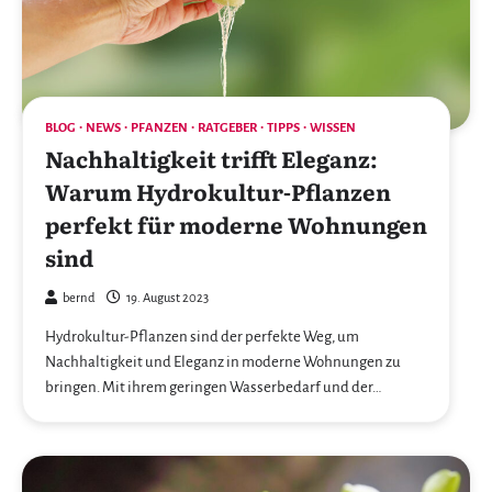
BLOG
NEWS
PFANZEN
RATGEBER
TIPPS
WISSEN
Nachhaltigkeit trifft Eleganz:
Warum Hydrokultur-Pflanzen
perfekt für moderne Wohnungen
sind
bernd
19. August 2023
Hydrokultur-Pflanzen sind der perfekte Weg, um
Nachhaltigkeit und Eleganz in moderne Wohnungen zu
bringen. Mit ihrem geringen Wasserbedarf und der…